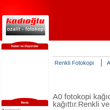
Haber ve Duyurular
|
Renkli Fotokopi
A
Web Sayfamız Yayında
A0 fotokopi kağı
kağıttır.Renkli 
Menü